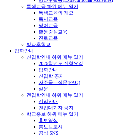
방과후활동(Extracurricular Activities)
특색교육
하위 메뉴 열기
특색교육의 개요
독서교육
영어교육
활동중심교육
진로교육
방과후학교
입학안내
신입학안내
하위 메뉴 열기
2026학년도 전형요강
입학안내
신입학 공지
자주묻는질문(FAQ)
설문
전입학안내
하위 메뉴 열기
전입안내
전입대기자 공지
학교홍보
하위 메뉴 열기
홍보영상
홍보브로셔
공식 SNS