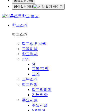
통합회원가입
꿈이있는미래
학교소개
학교소개
학교장 인사말
교육이념
학교역사
상징
SI
교목/교화
교가
교복소개
학교현황
학교알리미
기본현황
주요시설
주요시설
VR투어