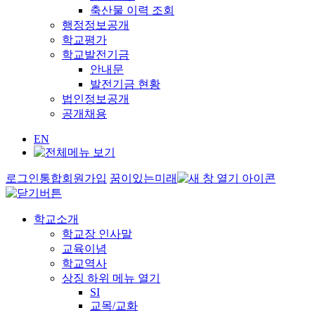
축산물 이력 조회
행정정보공개
학교평가
학교발전기금
안내문
발전기금 현황
법인정보공개
공개채용
EN
로그인
통합회원가입
꿈이있는미래
학교소개
학교장 인사말
교육이념
학교역사
상징
하위 메뉴 열기
SI
교목/교화