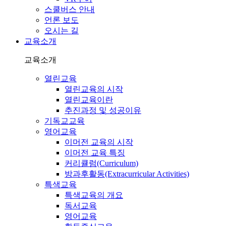
스쿨버스 안내
언론 보도
오시는 길
교육소개
교육소개
열린교육
열린교육의 시작
열린교육이란
추진과정 및 성공이유
기독교교육
영어교육
이머전 교육의 시작
이머전 교육 특징
커리큘럼(Curriculum)
방과후활동(Extracurricular Activities)
특색교육
특색교육의 개요
독서교육
영어교육