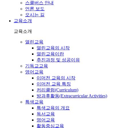
스쿨버스 안내
언론 보도
오시는 길
교육소개
교육소개
열린교육
열린교육의 시작
열린교육이란
추진과정 및 성공이유
기독교교육
영어교육
이머전 교육의 시작
이머전 교육 특징
커리큘럼(Curriculum)
방과후활동(Extracurricular Activities)
특색교육
특색교육의 개요
독서교육
영어교육
활동중심교육