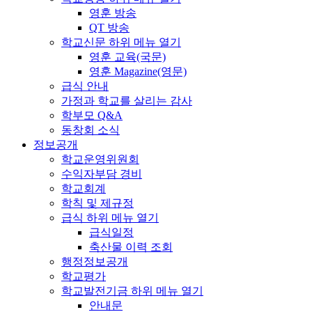
영훈 방송
QT 방송
학교신문
하위 메뉴 열기
영훈 교육(국문)
영훈 Magazine(영문)
급식 안내
가정과 학교를 살리는 감사
학부모 Q&A
동창회 소식
정보공개
학교운영위원회
수익자부담 경비
학교회계
학칙 및 제규정
급식
하위 메뉴 열기
급식일정
축산물 이력 조회
행정정보공개
학교평가
학교발전기금
하위 메뉴 열기
안내문