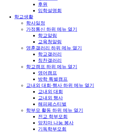
후원
입학설명회
학교생활
학사일정
가정통신
하위 메뉴 열기
학교알림
교육청알림
영훈갤러리
하위 메뉴 열기
학교갤러리
칭찬갤러리
학교캠프
하위 메뉴 열기
영어캠프
방학 특별캠프
교내외 대회·행사
하위 메뉴 열기
교내외 대회
교내외 행사
해피페스티벌
학부모 활동
하위 메뉴 열기
전교 학부모회
앞치마 나눔 봉사
기독학부모회