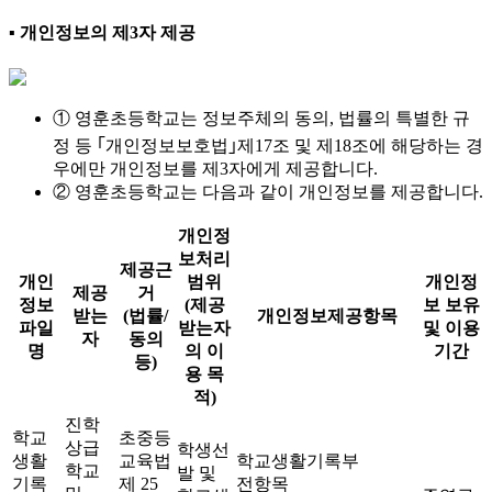
▪ 개인정보의 제3자 제공
① 영훈초등학교는 정보주체의 동의, 법률의 특별한 규
정 등 ｢개인정보보호법｣제17조 및 제18조에 해당하는 경
우에만 개인정보를 제3자에게 제공합니다.
② 영훈초등학교는 다음과 같이 개인정보를 제공합니다.
개인정
보처리
제공근
개인
범위
개인정
제공
거
정보
(제공
보 보유
받는
(법률/
개인정보제공항목
파일
받는자
및 이용
자
동의
명
의 이
기간
등)
용 목
적)
진학
학교
초중등
상급
학생선
생활
교육법
학교생활기록부
학교
발 및
기록
제 25
전항목