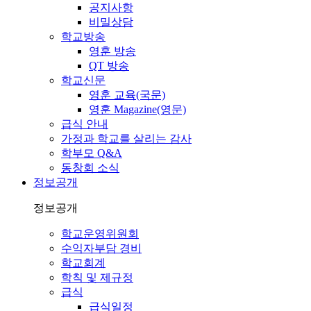
공지사항
비밀상담
학교방송
영훈 방송
QT 방송
학교신문
영훈 교육(국문)
영훈 Magazine(영문)
급식 안내
가정과 학교를 살리는 감사
학부모 Q&A
동창회 소식
정보공개
정보공개
학교운영위원회
수익자부담 경비
학교회계
학칙 및 제규정
급식
급식일정