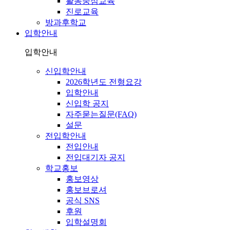
활동중심교육
진로교육
방과후학교
입학안내
입학안내
신입학안내
2026학년도 전형요강
입학안내
신입학 공지
자주묻는질문(FAQ)
설문
전입학안내
전입안내
전입대기자 공지
학교홍보
홍보영상
홍보브로셔
공식 SNS
후원
입학설명회