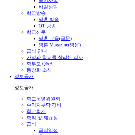
공지사항
비밀상담
학교방송
영훈 방송
QT 방송
학교신문
영훈 교육(국문)
영훈 Magazine(영문)
급식 안내
가정과 학교를 살리는 감사
학부모 Q&A
동창회 소식
정보공개
정보공개
학교운영위원회
수익자부담 경비
학교회계
학칙 및 제규정
급식
급식일정