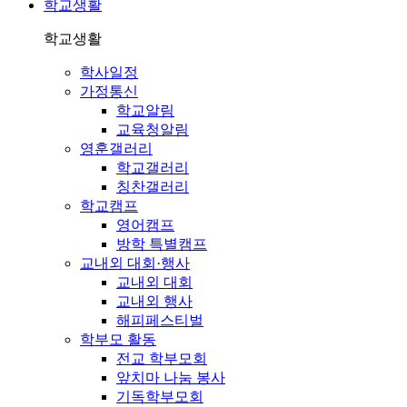
학교생활
학교생활
학사일정
가정통신
학교알림
교육청알림
영훈갤러리
학교갤러리
칭찬갤러리
학교캠프
영어캠프
방학 특별캠프
교내외 대회·행사
교내외 대회
교내외 행사
해피페스티벌
학부모 활동
전교 학부모회
앞치마 나눔 봉사
기독학부모회