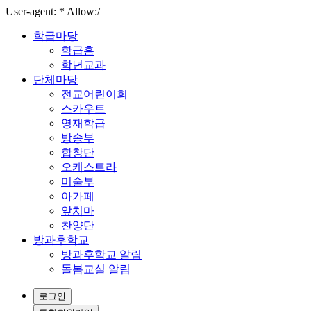
User-agent: * Allow:/
학급마당
학급홈
학년교과
단체마당
전교어린이회
스카우트
영재학급
방송부
합창단
오케스트라
미술부
아가페
앞치마
찬양단
방과후학교
방과후학교 알림
돌봄교실 알림
로그인