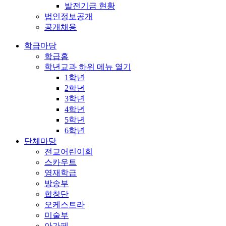
발전기금 현황
법인정보공개
공개채용
학급마당
학급홈
학년교과
하위 메뉴 열기
1학년
2학년
3학년
4학년
5학년
6학년
단체마당
전교어린이회
스카우트
영재학급
방송부
합창단
오케스트라
미술부
아가페