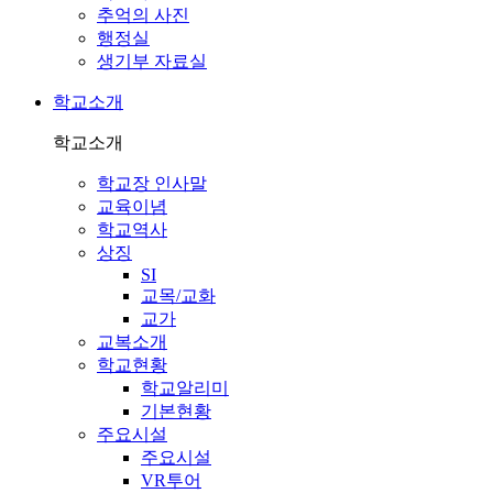
추억의 사진
행정실
생기부 자료실
학교소개
학교소개
학교장 인사말
교육이념
학교역사
상징
SI
교목/교화
교가
교복소개
학교현황
학교알리미
기본현황
주요시설
주요시설
VR투어