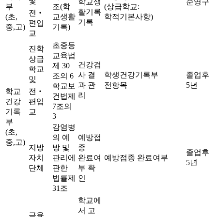
및
학교생
준영구
부
조(학
(상급학교:
활기록
전‧
(초,
교생활
학적기본사항)
기록
편입
중,고)
기록)
교
초중등
진학
교육법
상급
건강검
제 30
학교
사 결
학생건강기록부
졸업후
조의 6
및
과 관
전항목
5년
학교보
학교
전‧
리
건법제
건강
편입
7조의
기록
교
3
부
감염병
(초,
의 예
예방접
중,고)
지방
방 및
종
졸업후
자치
관리에
완료여
예방접종 완료여부
5년
단체
관한
부 확
법률제
인
31조
학교에
서 고
금융