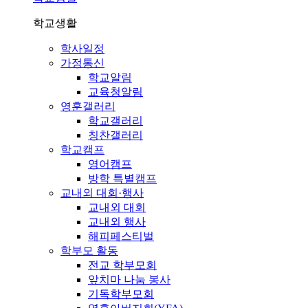
학교생활
학사일정
가정통신
학교알림
교육청알림
영훈갤러리
학교갤러리
칭찬갤러리
학교캠프
영어캠프
방학 특별캠프
교내외 대회·행사
교내외 대회
교내외 행사
해피페스티벌
학부모 활동
전교 학부모회
앞치마 나눔 봉사
기독학부모회