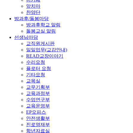
앞치마
찬양단
방과후/돌봄마당
방과후학교 알림
돌봄교실 알림
선생님마당
교직원게시판
일일업무(교감안내)
READ교장이야기
수리요청
플로터 요청
기타요청
교목실
교무기획부
교육과정부
수업연구부
교육운영부
EP오피스
안전생활부
진로영재부
학년자료실