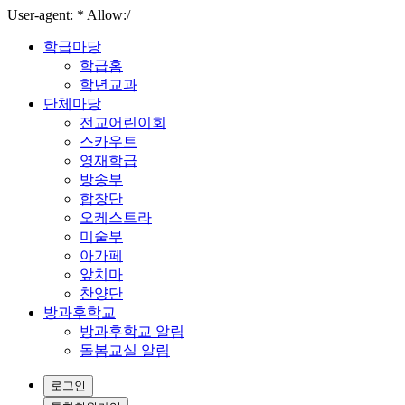
User-agent: * Allow:/
학급마당
학급홈
학년교과
단체마당
전교어린이회
스카우트
영재학급
방송부
합창단
오케스트라
미술부
아가페
앞치마
찬양단
방과후학교
방과후학교 알림
돌봄교실 알림
로그인