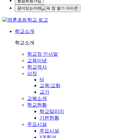
통합회원가입
꿈이있는미래
학교소개
학교소개
학교장 인사말
교육이념
학교역사
상징
SI
교목/교화
교가
교복소개
학교현황
학교알리미
기본현황
주요시설
주요시설
VR투어