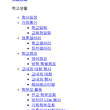
학교생활
학사일정
가정통신
학교알림
교육청알림
영훈갤러리
학교갤러리
칭찬갤러리
학교캠프
영어캠프
방학 특별캠프
교내외 대회·행사
교내외 대회
교내외 행사
해피페스티벌
학부모 활동
전교 학부모회
앞치마 나눔 봉사
기독학부모회