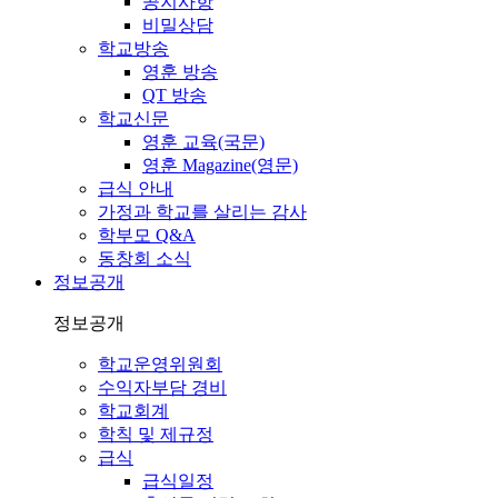
공지사항
비밀상담
학교방송
영훈 방송
QT 방송
학교신문
영훈 교육(국문)
영훈 Magazine(영문)
급식 안내
가정과 학교를 살리는 감사
학부모 Q&A
동창회 소식
정보공개
정보공개
학교운영위원회
수익자부담 경비
학교회계
학칙 및 제규정
급식
급식일정