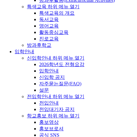
방과후활동(Extracurricular Activities)
특색교육
하위 메뉴 열기
특색교육의 개요
독서교육
영어교육
활동중심교육
진로교육
방과후학교
입학안내
신입학안내
하위 메뉴 열기
2026학년도 전형요강
입학안내
신입학 공지
자주묻는질문(FAQ)
설문
전입학안내
하위 메뉴 열기
전입안내
전입대기자 공지
학교홍보
하위 메뉴 열기
홍보영상
홍보브로셔
공식 SNS