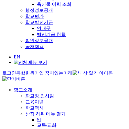
축산물 이력 조회
행정정보공개
학교평가
학교발전기금
안내문
발전기금 현황
법인정보공개
공개채용
EN
로그인
통합회원가입
꿈이있는미래
학교소개
학교장 인사말
교육이념
학교역사
상징
하위 메뉴 열기
SI
교목/교화