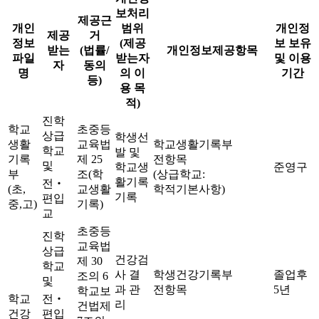
보처리
제공근
개인
범위
개인정
제공
거
정보
(제공
보 보유
받는
(법률/
개인정보제공항목
파일
받는자
및 이용
자
동의
명
의 이
기간
등)
용 목
적)
진학
학교
초중등
상급
학생선
생활
교육법
학교생활기록부
학교
발 및
기록
제 25
전항목
및
학교생
준영구
부
조(학
(상급학교:
활기록
전‧
(초,
교생활
학적기본사항)
기록
편입
중,고)
기록)
교
초중등
진학
교육법
상급
건강검
제 30
학교
사 결
학생건강기록부
졸업후
조의 6
및
과 관
전항목
5년
학교보
학교
전‧
리
건법제
건강
편입