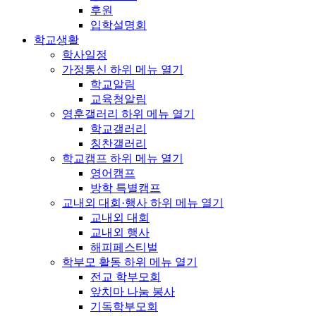
후원
입학설명회
학교생활
학사일정
가정통신
하위 메뉴 열기
학교알림
교육청알림
영훈갤러리
하위 메뉴 열기
학교갤러리
칭찬갤러리
학교캠프
하위 메뉴 열기
영어캠프
방학 특별캠프
교내외 대회·행사
하위 메뉴 열기
교내외 대회
교내외 행사
해피페스티벌
학부모 활동
하위 메뉴 열기
전교 학부모회
앞치마 나눔 봉사
기독학부모회