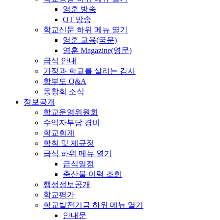
영훈 방송
QT 방송
학교신문
하위 메뉴 열기
영훈 교육(국문)
영훈 Magazine(영문)
급식 안내
가정과 학교를 살리는 감사
학부모 Q&A
동창회 소식
정보공개
학교운영위원회
수익자부담 경비
학교회계
학칙 및 제규정
급식
하위 메뉴 열기
급식일정
축산물 이력 조회
행정정보공개
학교평가
학교발전기금
하위 메뉴 열기
안내문