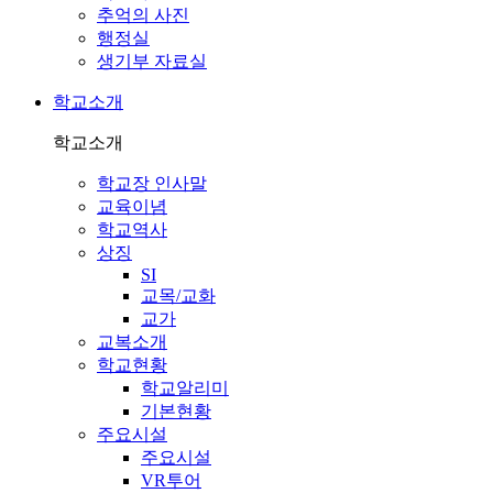
추억의 사진
행정실
생기부 자료실
학교소개
학교소개
학교장 인사말
교육이념
학교역사
상징
SI
교목/교화
교가
교복소개
학교현황
학교알리미
기본현황
주요시설
주요시설
VR투어