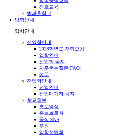
활동중심교육
진로교육
방과후학교
입학안내
입학안내
신입학안내
2026학년도 전형요강
입학안내
신입학 공지
자주묻는질문(FAQ)
설문
전입학안내
전입안내
전입대기자 공지
학교홍보
홍보영상
홍보브로셔
공식 SNS
후원
입학설명회