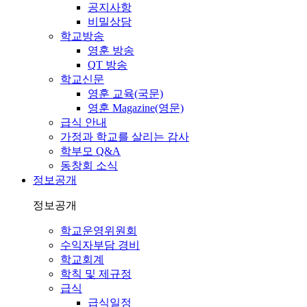
공지사항
비밀상담
학교방송
영훈 방송
QT 방송
학교신문
영훈 교육(국문)
영훈 Magazine(영문)
급식 안내
가정과 학교를 살리는 감사
학부모 Q&A
동창회 소식
정보공개
정보공개
학교운영위원회
수익자부담 경비
학교회계
학칙 및 제규정
급식
급식일정