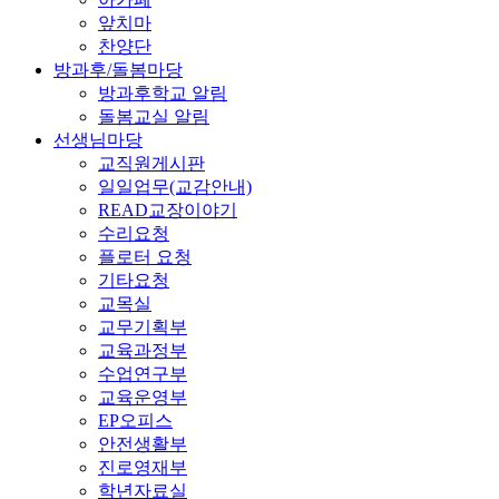
앞치마
찬양단
방과후/돌봄마당
방과후학교 알림
돌봄교실 알림
선생님마당
교직원게시판
일일업무(교감안내)
READ교장이야기
수리요청
플로터 요청
기타요청
교목실
교무기획부
교육과정부
수업연구부
교육운영부
EP오피스
안전생활부
진로영재부
학년자료실