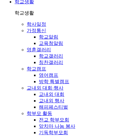
학교생활
학교생활
학사일정
가정통신
학교알림
교육청알림
영훈갤러리
학교갤러리
칭찬갤러리
학교캠프
영어캠프
방학 특별캠프
교내외 대회·행사
교내외 대회
교내외 행사
해피페스티벌
학부모 활동
전교 학부모회
앞치마 나눔 봉사
기독학부모회