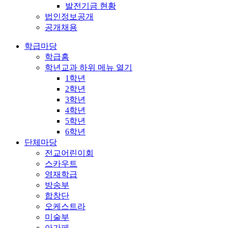
발전기금 현황
법인정보공개
공개채용
학급마당
학급홈
학년교과
하위 메뉴 열기
1학년
2학년
3학년
4학년
5학년
6학년
단체마당
전교어린이회
스카우트
영재학급
방송부
합창단
오케스트라
미술부
아가페