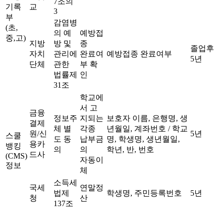
7조의
기록
교
3
부
감염병
(초,
의 예
예방접
중,고)
지방
방 및
종
졸업후
자치
관리에
완료여
예방접종 완료여부
5년
단체
관한
부 확
법률제
인
31조
학교에
서 고
금융
정보주
지되는
보호자 이름, 은행명, 생
결제
체 별
각종
년월일, 계좌번호 / 학교
원/신
5년
스쿨
도 동
납부금
명, 학생명, 생년월일,
용카
뱅킹
의
의
학년, 반, 번호
드사
(CMS)
자동이
정보
체
소득세
국세
연말정
법제
학생명, 주민등록번호
5년
청
산
137조