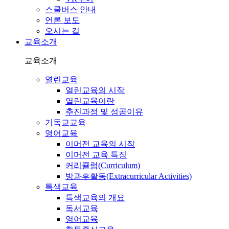
스쿨버스 안내
언론 보도
오시는 길
교육소개
교육소개
열린교육
열린교육의 시작
열린교육이란
추진과정 및 성공이유
기독교교육
영어교육
이머전 교육의 시작
이머전 교육 특징
커리큘럼(Curriculum)
방과후활동(Extracurricular Activities)
특색교육
특색교육의 개요
독서교육
영어교육