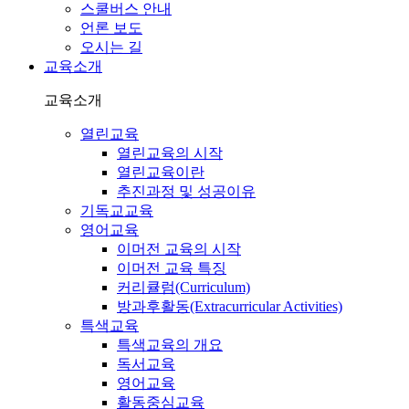
스쿨버스 안내
언론 보도
오시는 길
교육소개
교육소개
열린교육
열린교육의 시작
열린교육이란
추진과정 및 성공이유
기독교교육
영어교육
이머전 교육의 시작
이머전 교육 특징
커리큘럼(Curriculum)
방과후활동(Extracurricular Activities)
특색교육
특색교육의 개요
독서교육
영어교육
활동중심교육