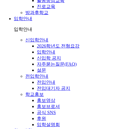
활동중심교육
진로교육
방과후학교
입학안내
입학안내
신입학안내
2026학년도 전형요강
입학안내
신입학 공지
자주묻는질문(FAQ)
설문
전입학안내
전입안내
전입대기자 공지
학교홍보
홍보영상
홍보브로셔
공식 SNS
후원
입학설명회