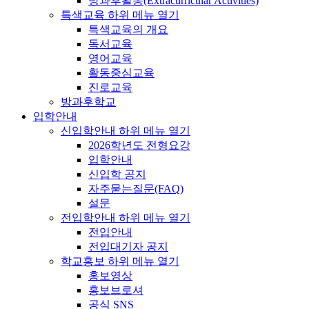
방과후활동(Extracurricular Activities)
특색교육
하위 메뉴 열기
특색교육의 개요
독서교육
영어교육
활동중심교육
진로교육
방과후학교
입학안내
신입학안내
하위 메뉴 열기
2026학년도 전형요강
입학안내
신입학 공지
자주묻는질문(FAQ)
설문
전입학안내
하위 메뉴 열기
전입안내
전입대기자 공지
학교홍보
하위 메뉴 열기
홍보영상
홍보브로셔
공식 SNS