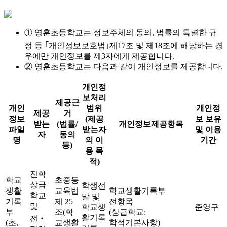
① 영훈초등학교는 정보주체의 동의, 법률의 특별한 규
정 등 ｢개인정보보호법｣제17조 및 제18조에 해당하는 경
우에만 개인정보를 제3자에게 제공합니다.
② 영훈초등학교는 다음과 같이 개인정보를 제공합니다.
개인정
보처리
제공근
개인
범위
개인정
제공
거
정보
(제공
보 보유
받는
(법률/
개인정보제공항목
파일
받는자
및 이용
자
동의
명
의 이
기간
등)
용 목
적)
진학
학교
초중등
상급
학생선
생활
교육법
학교생활기록부
학교
발 및
기록
제 25
전항목
및
학교생
준영구
부
조(학
(상급학교:
활기록
전‧
(초,
교생활
학적기본사항)