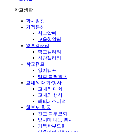
학교생활
학사일정
가정통신
학교알림
교육청알림
영훈갤러리
학교갤러리
칭찬갤러리
학교캠프
영어캠프
방학 특별캠프
교내외 대회·행사
교내외 대회
교내외 행사
해피페스티벌
학부모 활동
전교 학부모회
앞치마 나눔 봉사
기독학부모회