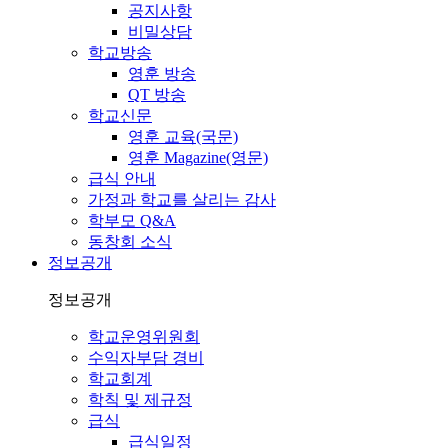
공지사항
비밀상담
학교방송
영훈 방송
QT 방송
학교신문
영훈 교육(국문)
영훈 Magazine(영문)
급식 안내
가정과 학교를 살리는 감사
학부모 Q&A
동창회 소식
정보공개
정보공개
학교운영위원회
수익자부담 경비
학교회계
학칙 및 제규정
급식
급식일정