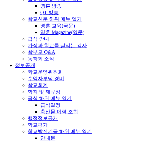
영훈 방송
QT 방송
학교신문
하위 메뉴 열기
영훈 교육(국문)
영훈 Magazine(영문)
급식 안내
가정과 학교를 살리는 감사
학부모 Q&A
동창회 소식
정보공개
학교운영위원회
수익자부담 경비
학교회계
학칙 및 제규정
급식
하위 메뉴 열기
급식일정
축산물 이력 조회
행정정보공개
학교평가
학교발전기금
하위 메뉴 열기
안내문