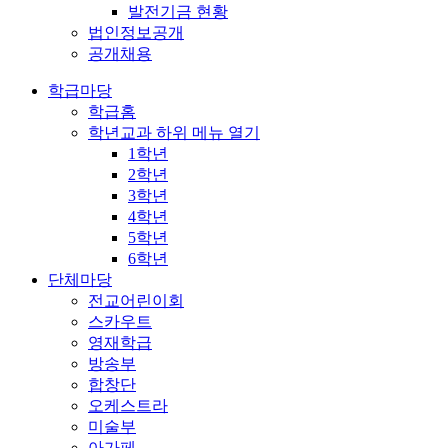
발전기금 현황
법인정보공개
공개채용
학급마당
학급홈
학년교과
하위 메뉴 열기
1학년
2학년
3학년
4학년
5학년
6학년
단체마당
전교어린이회
스카우트
영재학급
방송부
합창단
오케스트라
미술부
아가페