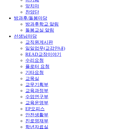
앞치마
찬양단
방과후/돌봄마당
방과후학교 알림
돌봄교실 알림
선생님마당
교직원게시판
일일업무(교감안내)
READ교장이야기
수리요청
플로터 요청
기타요청
교목실
교무기획부
교육과정부
수업연구부
교육운영부
EP오피스
안전생활부
진로영재부
학년자료실