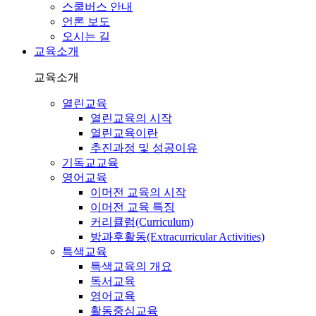
스쿨버스 안내
언론 보도
오시는 길
교육소개
교육소개
열린교육
열린교육의 시작
열린교육이란
추진과정 및 성공이유
기독교교육
영어교육
이머전 교육의 시작
이머전 교육 특징
커리큘럼(Curriculum)
방과후활동(Extracurricular Activities)
특색교육
특색교육의 개요
독서교육
영어교육
활동중심교육