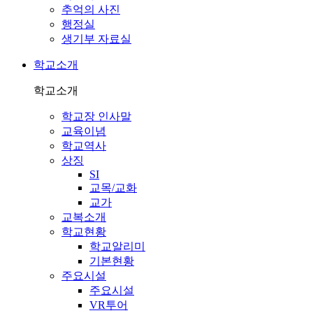
추억의 사진
행정실
생기부 자료실
학교소개
학교소개
학교장 인사말
교육이념
학교역사
상징
SI
교목/교화
교가
교복소개
학교현황
학교알리미
기본현황
주요시설
주요시설
VR투어