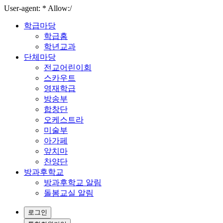
User-agent: * Allow:/
학급마당
학급홈
학년교과
단체마당
전교어린이회
스카우트
영재학급
방송부
합창단
오케스트라
미술부
아가페
앞치마
찬양단
방과후학교
방과후학교 알림
돌봄교실 알림
로그인