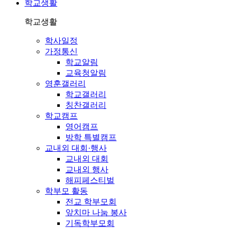
학교생활
학교생활
학사일정
가정통신
학교알림
교육청알림
영훈갤러리
학교갤러리
칭찬갤러리
학교캠프
영어캠프
방학 특별캠프
교내외 대회·행사
교내외 대회
교내외 행사
해피페스티벌
학부모 활동
전교 학부모회
앞치마 나눔 봉사
기독학부모회