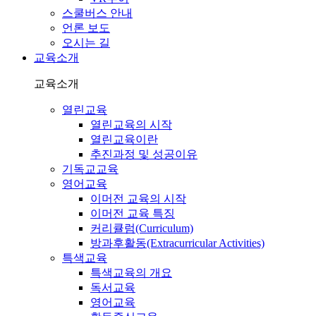
스쿨버스 안내
언론 보도
오시는 길
교육소개
교육소개
열린교육
열린교육의 시작
열린교육이란
추진과정 및 성공이유
기독교교육
영어교육
이머전 교육의 시작
이머전 교육 특징
커리큘럼(Curriculum)
방과후활동(Extracurricular Activities)
특색교육
특색교육의 개요
독서교육
영어교육