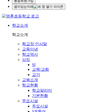
통합회원가입
꿈이있는미래
학교소개
학교소개
학교장 인사말
교육이념
학교역사
상징
SI
교목/교화
교가
교복소개
학교현황
학교알리미
기본현황
주요시설
주요시설
VR투어