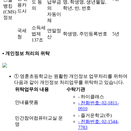
도 동
납부금
명, 학생명, 생년월일,
용카
뱅킹
의
의
학년, 반, 번호
드사
(CMS)
자동이
정보
체
소득세
국세
연말정
법제
학생명, 주민등록번호
5년
청
산
137조
▪ 개인정보 처리의 위탁
① 영훈초등학교는 원활한 개인정보 업무처리를 위하여
다음과 같이 개인정보 처리업무를 위탁하고 있습니다.
위탁업무의 내용
수탁기관
- 하이클래스
안내플랫폼
- 전화번호: 02-1811-
0910
- 즐거운학교(주)
민간참여컴퓨터교실 운
- 전화번호: 02-1544-
영
7783