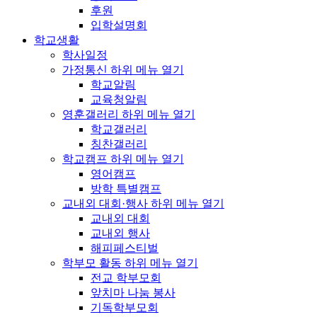
후원
입학설명회
학교생활
학사일정
가정통신
하위 메뉴 열기
학교알림
교육청알림
영훈갤러리
하위 메뉴 열기
학교갤러리
칭찬갤러리
학교캠프
하위 메뉴 열기
영어캠프
방학 특별캠프
교내외 대회·행사
하위 메뉴 열기
교내외 대회
교내외 행사
해피페스티벌
학부모 활동
하위 메뉴 열기
전교 학부모회
앞치마 나눔 봉사
기독학부모회