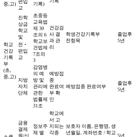
기록
편입
중,고)
기록)
교
초중등
진학
교육법
상급
건강검
제 30
학교
사 결
학생건강기록부
졸업후
조의 6
및
과 관
전항목
5년
학교보
학교
전‧
리
건법제
건강
편입
7조의
기록
교
3
부
감염병
(초,
의 예
예방접
중,고)
지방
방 및
종
졸업후
자치
관리에
완료여
예방접종 완료여부
5년
단체
관한
부 확
법률제
인
31조
학교에
서 고
금융
정보주
지되는
보호자 이름, 은행명, 생
결제
체 별
각종
년월일, 계좌번호 / 학교
원/신
5년
스쿨