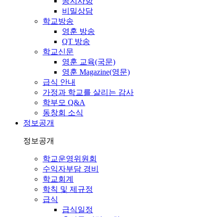
공지사항
비밀상담
학교방송
영훈 방송
QT 방송
학교신문
영훈 교육(국문)
영훈 Magazine(영문)
급식 안내
가정과 학교를 살리는 감사
학부모 Q&A
동창회 소식
정보공개
정보공개
학교운영위원회
수익자부담 경비
학교회계
학칙 및 제규정
급식
급식일정