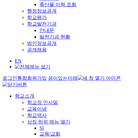
축산물 이력 조회
행정정보공개
학교평가
학교발전기금
안내문
발전기금 현황
법인정보공개
공개채용
EN
로그인
통합회원가입
꿈이있는미래
학교소개
학교장 인사말
교육이념
학교역사
상징
하위 메뉴 열기
SI
교목/교화