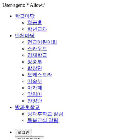
User-agent: * Allow:/
학급마당
학급홈
학년교과
단체마당
전교어린이회
스카우트
영재학급
방송부
합창단
오케스트라
미술부
아가페
앞치마
찬양단
방과후학교
방과후학교 알림
돌봄교실 알림
로그인