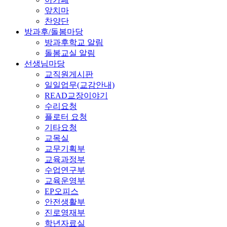
앞치마
찬양단
방과후/돌봄마당
방과후학교 알림
돌봄교실 알림
선생님마당
교직원게시판
일일업무(교감안내)
READ교장이야기
수리요청
플로터 요청
기타요청
교목실
교무기획부
교육과정부
수업연구부
교육운영부
EP오피스
안전생활부
진로영재부
학년자료실