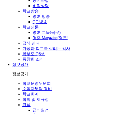
공지사항
비밀상담
학교방송
영훈 방송
QT 방송
학교신문
영훈 교육(국문)
영훈 Magazine(영문)
급식 안내
가정과 학교를 살리는 감사
학부모 Q&A
동창회 소식
정보공개
정보공개
학교운영위원회
수익자부담 경비
학교회계
학칙 및 제규정
급식
급식일정