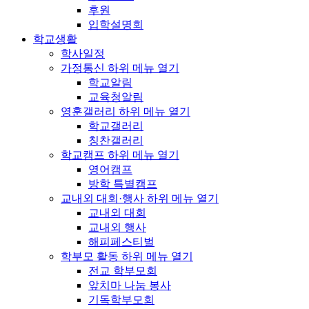
후원
입학설명회
학교생활
학사일정
가정통신
하위 메뉴 열기
학교알림
교육청알림
영훈갤러리
하위 메뉴 열기
학교갤러리
칭찬갤러리
학교캠프
하위 메뉴 열기
영어캠프
방학 특별캠프
교내외 대회·행사
하위 메뉴 열기
교내외 대회
교내외 행사
해피페스티벌
학부모 활동
하위 메뉴 열기
전교 학부모회
앞치마 나눔 봉사
기독학부모회