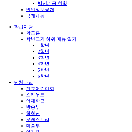
발전기금 현황
법인정보공개
공개채용
학급마당
학급홈
학년교과
하위 메뉴 열기
1학년
2학년
3학년
4학년
5학년
6학년
단체마당
전교어린이회
스카우트
영재학급
방송부
합창단
오케스트라
미술부
아가페