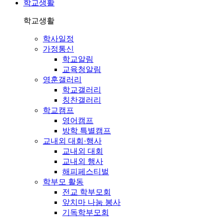
학교생활
학교생활
학사일정
가정통신
학교알림
교육청알림
영훈갤러리
학교갤러리
칭찬갤러리
학교캠프
영어캠프
방학 특별캠프
교내외 대회·행사
교내외 대회
교내외 행사
해피페스티벌
학부모 활동
전교 학부모회
앞치마 나눔 봉사
기독학부모회