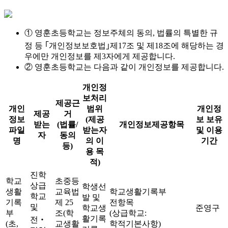
① 영훈초등학교는 정보주체의 동의, 법률의 특별한 규
정 등 ｢개인정보보호법｣제17조 및 제18조에 해당하는 경
우에만 개인정보를 제3자에게 제공합니다.
② 영훈초등학교는 다음과 같이 개인정보를 제공합니다.
개인정
보처리
제공근
개인
범위
개인정
제공
거
정보
(제공
보 보유
받는
(법률/
개인정보제공항목
파일
받는자
및 이용
자
동의
명
의 이
기간
등)
용 목
적)
진학
학교
초중등
상급
학생선
생활
교육법
학교생활기록부
학교
발 및
기록
제 25
전항목
및
학교생
준영구
부
조(학
(상급학교:
활기록
전‧
(초,
교생활
학적기본사항)