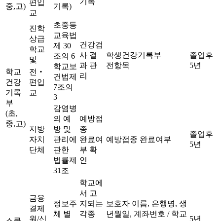
기록
편입
중,고)
기록)
교
초중등
진학
교육법
상급
건강검
제 30
학교
사 결
학생건강기록부
졸업후
조의 6
및
과 관
전항목
5년
학교보
학교
전‧
리
건법제
건강
편입
7조의
기록
교
3
부
감염병
(초,
의 예
예방접
중,고)
지방
방 및
종
졸업후
자치
관리에
완료여
예방접종 완료여부
5년
단체
관한
부 확
법률제
인
31조
학교에
서 고
금융
정보주
지되는
보호자 이름, 은행명, 생
결제
체 별
각종
년월일, 계좌번호 / 학교
원/신
5년
스쿨