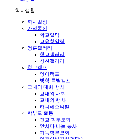
학교생활
학사일정
가정통신
학교알림
교육청알림
영훈갤러리
학교갤러리
칭찬갤러리
학교캠프
영어캠프
방학 특별캠프
교내외 대회·행사
교내외 대회
교내외 행사
해피페스티벌
학부모 활동
전교 학부모회
앞치마 나눔 봉사
기독학부모회