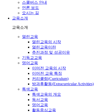
스쿨버스 안내
언론 보도
오시는 길
교육소개
교육소개
열린교육
열린교육의 시작
열린교육이란
추진과정 및 성공이유
기독교교육
영어교육
이머전 교육의 시작
이머전 교육 특징
커리큘럼(Curriculum)
방과후활동(Extracurricular Activities)
특색교육
특색교육의 개요
독서교육
영어교육
활동중심교육