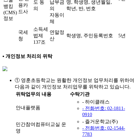
도 동
납부금
명, 학생명, 생년월일,
용카
뱅킹
의
의
학년, 반, 번호
드사
(CMS)
자동이
정보
체
소득세
국세
연말정
법제
학생명, 주민등록번호
5년
청
산
137조
▪ 개인정보 처리의 위탁
① 영훈초등학교는 원활한 개인정보 업무처리를 위하여
다음과 같이 개인정보 처리업무를 위탁하고 있습니다.
위탁업무의 내용
수탁기관
- 하이클래스
안내플랫폼
- 전화번호: 02-1811-
0910
- 즐거운학교(주)
민간참여컴퓨터교실 운
- 전화번호: 02-1544-
영
7783