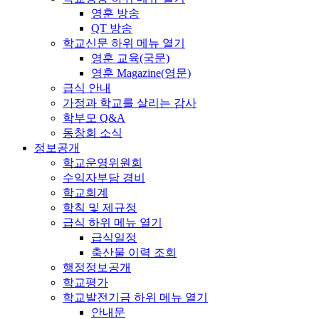
영훈 방송
QT 방송
학교신문
하위 메뉴 열기
영훈 교육(국문)
영훈 Magazine(영문)
급식 안내
가정과 학교를 살리는 감사
학부모 Q&A
동창회 소식
정보공개
학교운영위원회
수익자부담 경비
학교회계
학칙 및 제규정
급식
하위 메뉴 열기
급식일정
축산물 이력 조회
행정정보공개
학교평가
학교발전기금
하위 메뉴 열기
안내문