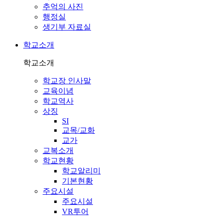
추억의 사진
행정실
생기부 자료실
학교소개
학교소개
학교장 인사말
교육이념
학교역사
상징
SI
교목/교화
교가
교복소개
학교현황
학교알리미
기본현황
주요시설
주요시설
VR투어