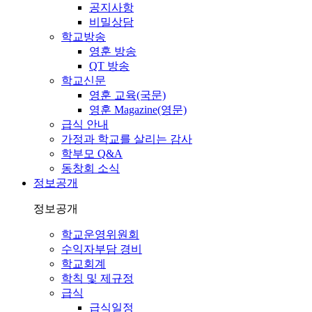
공지사항
비밀상담
학교방송
영훈 방송
QT 방송
학교신문
영훈 교육(국문)
영훈 Magazine(영문)
급식 안내
가정과 학교를 살리는 감사
학부모 Q&A
동창회 소식
정보공개
정보공개
학교운영위원회
수익자부담 경비
학교회계
학칙 및 제규정
급식
급식일정