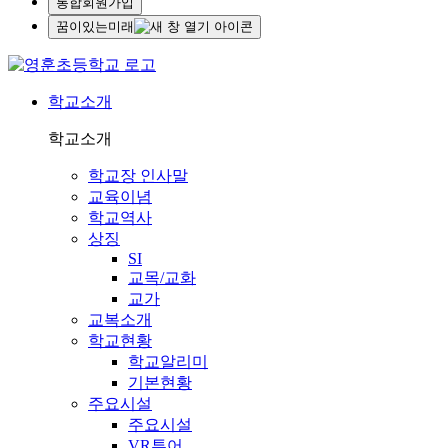
통합회원가입
꿈이있는미래
학교소개
학교소개
학교장 인사말
교육이념
학교역사
상징
SI
교목/교화
교가
교복소개
학교현황
학교알리미
기본현황
주요시설
주요시설
VR투어