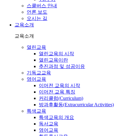
스쿨버스 안내
언론 보도
오시는 길
교육소개
교육소개
열린교육
열린교육의 시작
열린교육이란
추진과정 및 성공이유
기독교교육
영어교육
이머전 교육의 시작
이머전 교육 특징
커리큘럼(Curriculum)
방과후활동(Extracurricular Activities)
특색교육
특색교육의 개요
독서교육
영어교육