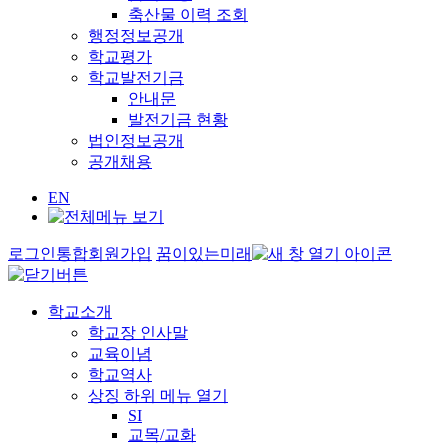
축산물 이력 조회
행정정보공개
학교평가
학교발전기금
안내문
발전기금 현황
법인정보공개
공개채용
EN
로그인
통합회원가입
꿈이있는미래
학교소개
학교장 인사말
교육이념
학교역사
상징
하위 메뉴 열기
SI
교목/교화