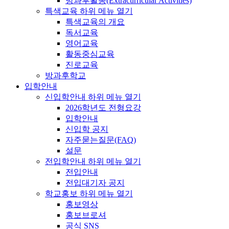
방과후활동(Extracurricular Activities)
특색교육
하위 메뉴 열기
특색교육의 개요
독서교육
영어교육
활동중심교육
진로교육
방과후학교
입학안내
신입학안내
하위 메뉴 열기
2026학년도 전형요강
입학안내
신입학 공지
자주묻는질문(FAQ)
설문
전입학안내
하위 메뉴 열기
전입안내
전입대기자 공지
학교홍보
하위 메뉴 열기
홍보영상
홍보브로셔
공식 SNS