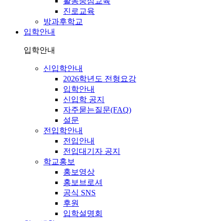
활동중심교육
진로교육
방과후학교
입학안내
입학안내
신입학안내
2026학년도 전형요강
입학안내
신입학 공지
자주묻는질문(FAQ)
설문
전입학안내
전입안내
전입대기자 공지
학교홍보
홍보영상
홍보브로셔
공식 SNS
후원
입학설명회