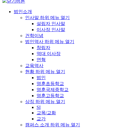
법인소개
인사말
하위 메뉴 열기
설립자 인사말
이사장 인사말
건학이념
법인역사
하위 메뉴 열기
창립자
역대 이사장
연혁
교육역사
현황
하위 메뉴 열기
법인
영훈초등학교
영훈국제중학교
영훈고등학교
상징
하위 메뉴 열기
SI
교목/교화
교가
캠퍼스 소개
하위 메뉴 열기