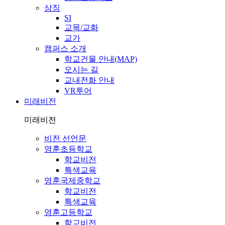
상징
SI
교목/교화
교가
캠퍼스 소개
학교건물 안내(MAP)
오시는 길
교내전화 안내
VR투어
미래비전
미래비전
비전 선언문
영훈초등학교
학교비전
특색교육
영훈국제중학교
학교비전
특색교육
영훈고등학교
학교비전