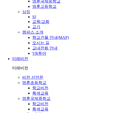
영훈국제중학교
영훈고등학교
상징
SI
교목/교화
교가
캠퍼스 소개
학교건물 안내(MAP)
오시는 길
교내전화 안내
VR투어
미래비전
미래비전
비전 선언문
영훈초등학교
학교비전
특색교육
영훈국제중학교
학교비전
특색교육