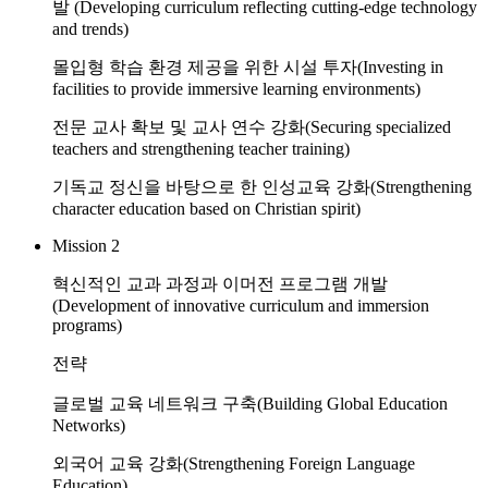
발
(Developing curriculum reflecting cutting-edge technology
and trends)
몰입형 학습 환경 제공을 위한 시설 투자
(Investing in
facilities to provide immersive learning environments)
전문 교사 확보 및 교사 연수 강화
(Securing specialized
teachers and strengthening teacher training)
기독교 정신을 바탕으로 한 인성교육 강화
(Strengthening
character education based on Christian spirit)
Mission 2
혁신적인 교과 과정과 이머전 프로그램 개발
(Development of innovative curriculum and immersion
programs)
전략
글로벌 교육 네트워크 구축
(Building Global Education
Networks)
외국어 교육 강화
(Strengthening Foreign Language
Education)