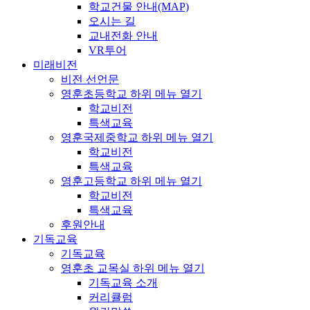
학교건물 안내(MAP)
오시는 길
교내전화 안내
VR투어
미래비전
비전 선언문
영훈초등학교
하위 메뉴 열기
학교비전
특색교육
영훈국제중학교
하위 메뉴 열기
학교비전
특색교육
영훈고등학교
하위 메뉴 열기
학교비전
특색교육
후원안내
기독교육
기독교육
영훈초 교목실
하위 메뉴 열기
기독교육 소개
커리큘럼