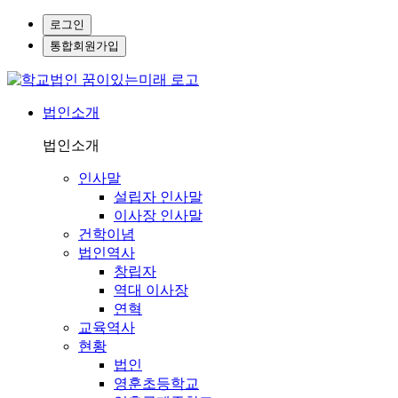
로그인
통합회원가입
법인소개
법인소개
인사말
설립자 인사말
이사장 인사말
건학이념
법인역사
창립자
역대 이사장
연혁
교육역사
현황
법인
영훈초등학교