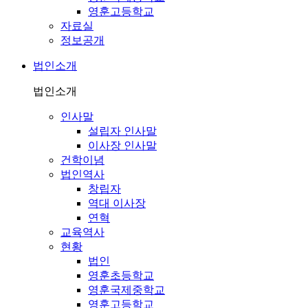
영훈고등학교
자료실
정보공개
법인소개
법인소개
인사말
설립자 인사말
이사장 인사말
건학이념
법인역사
창립자
역대 이사장
연혁
교육역사
현황
법인
영훈초등학교
영훈국제중학교
영훈고등학교