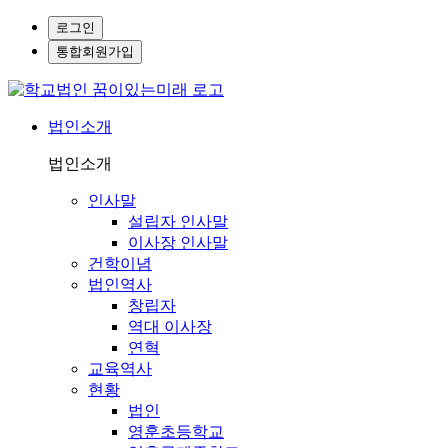
로그인
통합회원가입
법인소개
법인소개
인사말
설립자 인사말
이사장 인사말
건학이념
법인역사
창립자
역대 이사장
연혁
교육역사
현황
법인
영훈초등학교