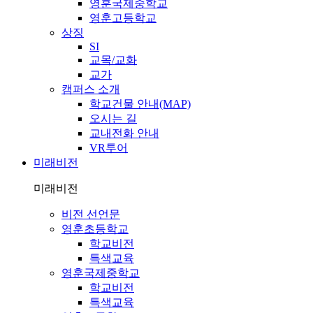
영훈국제중학교
영훈고등학교
상징
SI
교목/교화
교가
캠퍼스 소개
학교건물 안내(MAP)
오시는 길
교내전화 안내
VR투어
미래비전
미래비전
비전 선언문
영훈초등학교
학교비전
특색교육
영훈국제중학교
학교비전
특색교육