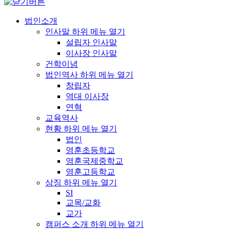
법인소개
인사말
하위 메뉴 열기
설립자 인사말
이사장 인사말
건학이념
법인역사
하위 메뉴 열기
창립자
역대 이사장
연혁
교육역사
현황
하위 메뉴 열기
법인
영훈초등학교
영훈국제중학교
영훈고등학교
상징
하위 메뉴 열기
SI
교목/교화
교가
캠퍼스 소개
하위 메뉴 열기