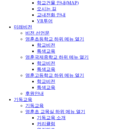
학교건물 안내(MAP)
오시는 길
교내전화 안내
VR투어
미래비전
비전 선언문
영훈초등학교
하위 메뉴 열기
학교비전
특색교육
영훈국제중학교
하위 메뉴 열기
학교비전
특색교육
영훈고등학교
하위 메뉴 열기
학교비전
특색교육
후원안내
기독교육
기독교육
영훈초 교목실
하위 메뉴 열기
기독교육 소개
커리큘럼