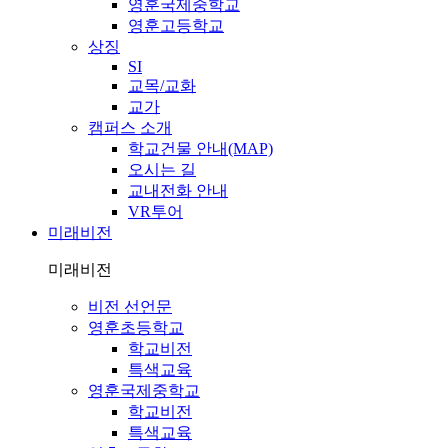
영훈국제중학교
영훈고등학교
상징
SI
교목/교화
교가
캠퍼스 소개
학교건물 안내(MAP)
오시는 길
교내전화 안내
VR투어
미래비전
미래비전
비전 선언문
영훈초등학교
학교비전
특색교육
영훈국제중학교
학교비전
특색교육