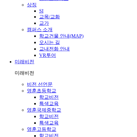
상징
SI
교목/교화
교가
캠퍼스 소개
학교건물 안내(MAP)
오시는 길
교내전화 안내
VR투어
미래비전
미래비전
비전 선언문
영훈초등학교
학교비전
특색교육
영훈국제중학교
학교비전
특색교육
영훈고등학교
학교비전