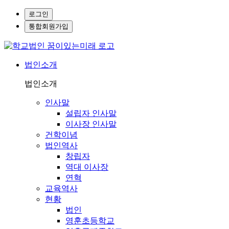
로그인
통합회원가입
법인소개
법인소개
인사말
설립자 인사말
이사장 인사말
건학이념
법인역사
창립자
역대 이사장
연혁
교육역사
현황
법인
영훈초등학교