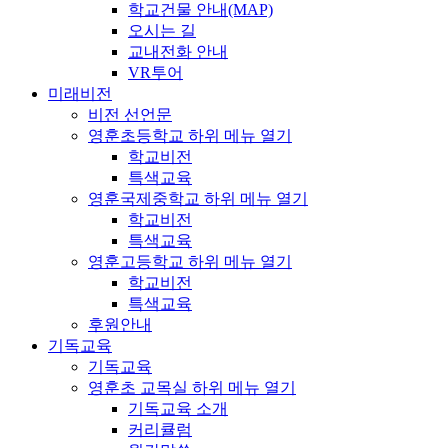
학교건물 안내(MAP)
오시는 길
교내전화 안내
VR투어
미래비전
비전 선언문
영훈초등학교
하위 메뉴 열기
학교비전
특색교육
영훈국제중학교
하위 메뉴 열기
학교비전
특색교육
영훈고등학교
하위 메뉴 열기
학교비전
특색교육
후원안내
기독교육
기독교육
영훈초 교목실
하위 메뉴 열기
기독교육 소개
커리큘럼