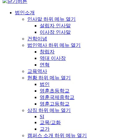
법인소개
인사말
하위 메뉴 열기
설립자 인사말
이사장 인사말
건학이념
법인역사
하위 메뉴 열기
창립자
역대 이사장
연혁
교육역사
현황
하위 메뉴 열기
법인
영훈초등학교
영훈국제중학교
영훈고등학교
상징
하위 메뉴 열기
SI
교목/교화
교가
캠퍼스 소개
하위 메뉴 열기